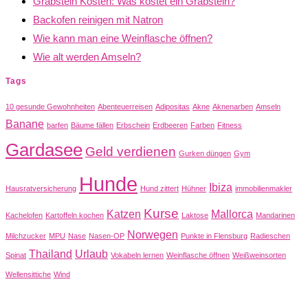
Grabstein Kosten: Was kostet ein Grabstein?
Backofen reinigen mit Natron
Wie kann man eine Weinflasche öffnen?
Wie alt werden Amseln?
Tags
10 gesunde Gewohnheiten
Abenteuerreisen
Adipositas
Akne
Aknenarben
Amseln
Banane
barfen
Bäume fällen
Erbschein
Erdbeeren
Farben
Fitness
Gardasee
Geld verdienen
Gurken düngen
Gym
Hunde
Ibiza
Hausratversicherung
Hund zittert
Hühner
immobilienmakler
Kurse
Katzen
Mallorca
Kachelofen
Kartoffeln kochen
Laktose
Mandarinen
Norwegen
Milchzucker
MPU
Nase
Nasen-OP
Punkte in Flensburg
Radieschen
Thailand
Urlaub
Spinat
Vokabeln lernen
Weinflasche öffnen
Weißweinsorten
Wellensittiche
Wind