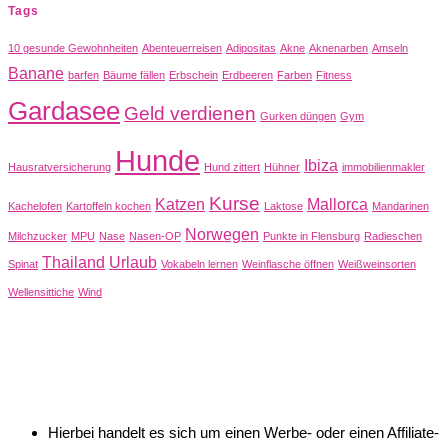
Tags
10 gesunde Gewohnheiten
Abenteuerreisen
Adipositas
Akne
Aknenarben
Amseln
Banane
barfen
Bäume fällen
Erbschein
Erdbeeren
Farben
Fitness
Gardasee
Geld verdienen
Gurken düngen
Gym
Hunde
Ibiza
Hausratversicherung
Hund zittert
Hühner
immobilienmakler
Kurse
Katzen
Mallorca
Kachelofen
Kartoffeln kochen
Laktose
Mandarinen
Norwegen
Milchzucker
MPU
Nase
Nasen-OP
Punkte in Flensburg
Radieschen
Thailand
Urlaub
Spinat
Vokabeln lernen
Weinflasche öffnen
Weißweinsorten
Wellensittiche
Wind
Hierbei handelt es sich um einen Werbe- oder einen Affiliate-