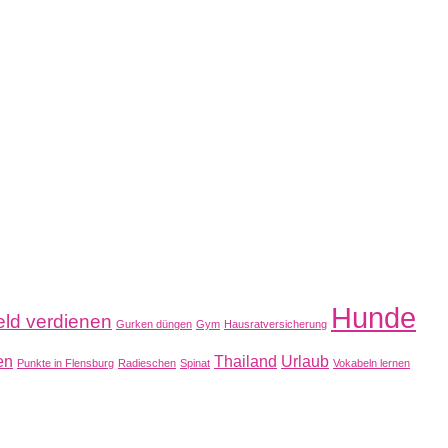
Hunde
ld verdienen
Gurken düngen
Gym
Hausratversicherung
en
Thailand
Urlaub
Punkte in Flensburg
Radieschen
Spinat
Vokabeln lernen