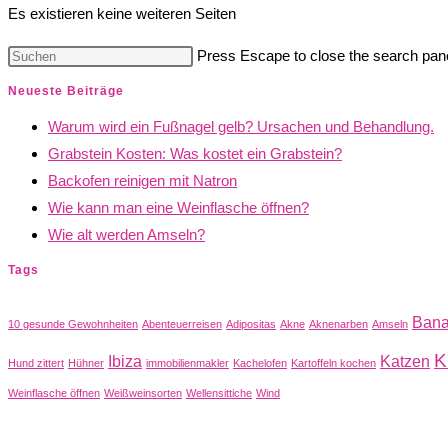
Es existieren keine weiteren Seiten
Press Escape to close the search pane
Neueste Beiträge
Warum wird ein Fußnagel gelb? Ursachen und Behandlung.
Grabstein Kosten: Was kostet ein Grabstein?
Backofen reinigen mit Natron
Wie kann man eine Weinflasche öffnen?
Wie alt werden Amseln?
Tags
Ban
10 gesunde Gewohnheiten
Abenteuerreisen
Adipositas
Akne
Aknenarben
Amseln
K
Ibiza
Katzen
Hund zittert
Hühner
immobilienmakler
Kachelofen
Kartoffeln kochen
Weinflasche öffnen
Weißweinsorten
Wellensittiche
Wind