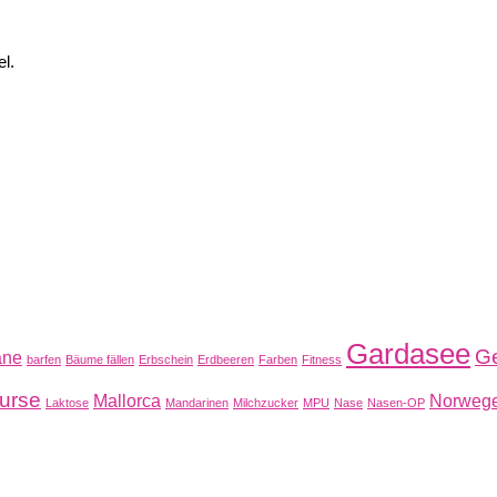
l.
Gardasee
Ge
ane
barfen
Bäume fällen
Erbschein
Erdbeeren
Farben
Fitness
urse
Mallorca
Norweg
Laktose
Mandarinen
Milchzucker
MPU
Nase
Nasen-OP