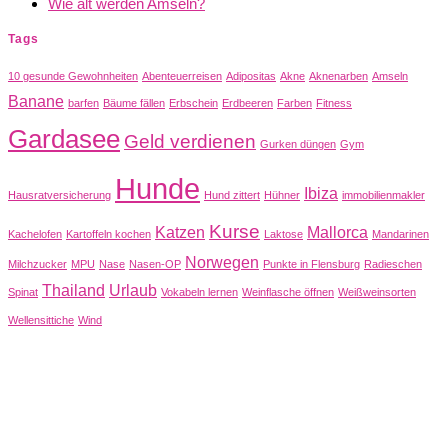
Wie alt werden Amseln?
Tags
10 gesunde Gewohnheiten
Abenteuerreisen
Adipositas
Akne
Aknenarben
Amseln
Banane
barfen
Bäume fällen
Erbschein
Erdbeeren
Farben
Fitness
Gardasee
Geld verdienen
Gurken düngen
Gym
Hunde
Ibiza
Hausratversicherung
Hund zittert
Hühner
immobilienmakler
Kurse
Katzen
Mallorca
Kachelofen
Kartoffeln kochen
Laktose
Mandarinen
Norwegen
Milchzucker
MPU
Nase
Nasen-OP
Punkte in Flensburg
Radieschen
Thailand
Urlaub
Spinat
Vokabeln lernen
Weinflasche öffnen
Weißweinsorten
Wellensittiche
Wind