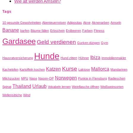
Wie alt werden Amseln?
Tags
10 gesunde Gewohnheiten
Abenteuerreisen
Adipositas
Akne
Aknenarben
Amseln
Banane
barfen
Bäume fällen
Erbschein
Erdbeeren
Farben
Fitness
Gardasee
Geld verdienen
Gurken düngen
Gym
Hunde
Ibiza
Hausratversicherung
Hund zittert
Hühner
immobilienmakler
Kurse
Katzen
Mallorca
Kachelofen
Kartoffeln kochen
Laktose
Mandarinen
Norwegen
Milchzucker
MPU
Nase
Nasen-OP
Punkte in Flensburg
Radieschen
Thailand
Urlaub
Spinat
Vokabeln lernen
Weinflasche öffnen
Weißweinsorten
Wellensittiche
Wind