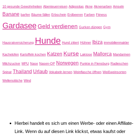
10 gesunde Gewohnheiten
Abenteuerreisen
Adipositas
Akne
Aknenarben
Amseln
Banane
barfen
Bäume fällen
Erbschein
Erdbeeren
Farben
Fitness
Gardasee
Geld verdienen
Gurken düngen
Gym
Hunde
Ibiza
Hausratversicherung
Hund zittert
Hühner
immobilienmakler
Kurse
Katzen
Mallorca
Kachelofen
Kartoffeln kochen
Laktose
Mandarinen
Norwegen
Milchzucker
MPU
Nase
Nasen-OP
Punkte in Flensburg
Radieschen
Thailand
Urlaub
Spinat
Vokabeln lernen
Weinflasche öffnen
Weißweinsorten
Wellensittiche
Wind
Hierbei handelt es sich um einen Werbe- oder einen Affiliate-
Link. Wenn du auf diesen Link klickst, etwas kaufst oder