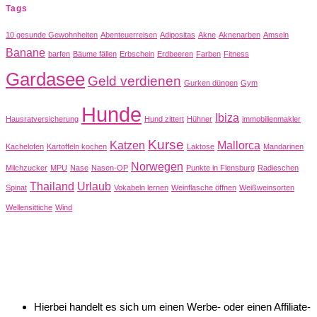
Tags
10 gesunde Gewohnheiten
Abenteuerreisen
Adipositas
Akne
Aknenarben
Amseln
Banane
barfen
Bäume fällen
Erbschein
Erdbeeren
Farben
Fitness
Gardasee
Geld verdienen
Gurken düngen
Gym
Hunde
Ibiza
Hausratversicherung
Hund zittert
Hühner
immobilienmakler
Kurse
Katzen
Mallorca
Kachelofen
Kartoffeln kochen
Laktose
Mandarinen
Norwegen
Milchzucker
MPU
Nase
Nasen-OP
Punkte in Flensburg
Radieschen
Thailand
Urlaub
Spinat
Vokabeln lernen
Weinflasche öffnen
Weißweinsorten
Wellensittiche
Wind
Hierbei handelt es sich um einen Werbe- oder einen Affiliate-