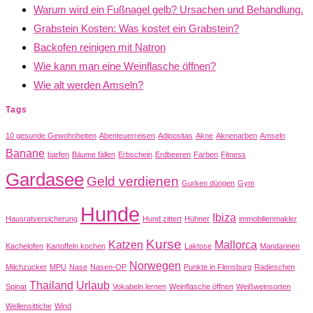
Warum wird ein Fußnagel gelb? Ursachen und Behandlung.
Grabstein Kosten: Was kostet ein Grabstein?
Backofen reinigen mit Natron
Wie kann man eine Weinflasche öffnen?
Wie alt werden Amseln?
Tags
10 gesunde Gewohnheiten
Abenteuerreisen
Adipositas
Akne
Aknenarben
Amseln
Banane
barfen
Bäume fällen
Erbschein
Erdbeeren
Farben
Fitness
Gardasee
Geld verdienen
Gurken düngen
Gym
Hunde
Ibiza
Hausratversicherung
Hund zittert
Hühner
immobilienmakler
Kurse
Katzen
Mallorca
Kachelofen
Kartoffeln kochen
Laktose
Mandarinen
Norwegen
Milchzucker
MPU
Nase
Nasen-OP
Punkte in Flensburg
Radieschen
Thailand
Urlaub
Spinat
Vokabeln lernen
Weinflasche öffnen
Weißweinsorten
Wellensittiche
Wind