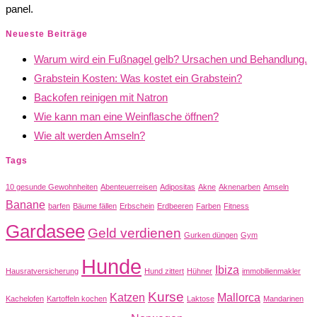
panel.
Neueste Beiträge
Warum wird ein Fußnagel gelb? Ursachen und Behandlung.
Grabstein Kosten: Was kostet ein Grabstein?
Backofen reinigen mit Natron
Wie kann man eine Weinflasche öffnen?
Wie alt werden Amseln?
Tags
10 gesunde Gewohnheiten
Abenteuerreisen
Adipositas
Akne
Aknenarben
Amseln
Banane
barfen
Bäume fällen
Erbschein
Erdbeeren
Farben
Fitness
Gardasee
Geld verdienen
Gurken düngen
Gym
Hunde
Ibiza
Hausratversicherung
Hund zittert
Hühner
immobilienmakler
Kurse
Katzen
Mallorca
Kachelofen
Kartoffeln kochen
Laktose
Mandarinen