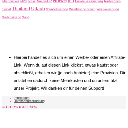
Norwegen
Milchzucker
MPU
Nase
Nasen-OP
Punkte in Flensburg
Radieschen
Thailand
Urlaub
Spinat
Vokabeln lernen
Weinflasche öffnen
Weißweinsorten
Wellensittiche
Wind
Hierbei handelt es sich um einen Werbe- oder einen Affiliate-
Link. Wenn du auf diesen Link klickst, etwas kaufst oder
abschließt, erhalten wir (je nach Anbieter) eine Provision. Dir
entstehen dadurch keine Mehrkosten und du unterstützt
unser Projekt. Wir danken dir für deinen Support!
Impressum
Datenschutzerklärung
© COPYRIGHT 2026