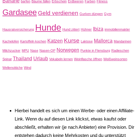
Banane
barfen
Bäume fällen
Erbschein
Erdbeeren
Farben
Fitness
Gardasee
Geld verdienen
Gurken düngen
Gym
Hunde
Ibiza
Hausratversicherung
Hund zittert
Hühner
immobilienmakler
Kurse
Katzen
Mallorca
Kachelofen
Kartoffeln kochen
Laktose
Mandarinen
Norwegen
Milchzucker
MPU
Nase
Nasen-OP
Punkte in Flensburg
Radieschen
Thailand
Urlaub
Spinat
Vokabeln lernen
Weinflasche öffnen
Weißweinsorten
Wellensittiche
Wind
Hierbei handelt es sich um einen Werbe- oder einen Affiliate-
Link. Wenn du auf diesen Link klickst, etwas kaufst oder
abschließt, erhalten wir (je nach Anbieter) eine Provision. Dir
entstehen dadurch keine Mehrkosten und du unterstützt